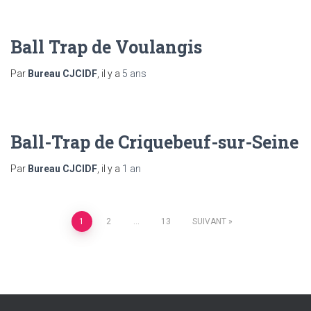
Ball Trap de Voulangis
Par
Bureau CJCIDF
, il y a
5 ans
Ball-Trap de Criquebeuf-sur-Seine
Par
Bureau CJCIDF
, il y a
1 an
Pagination
1
2
…
13
SUIVANT
des
publications