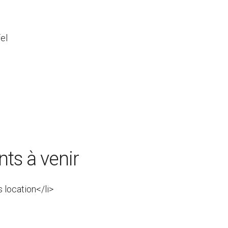
el
ts à venir
s location</li>