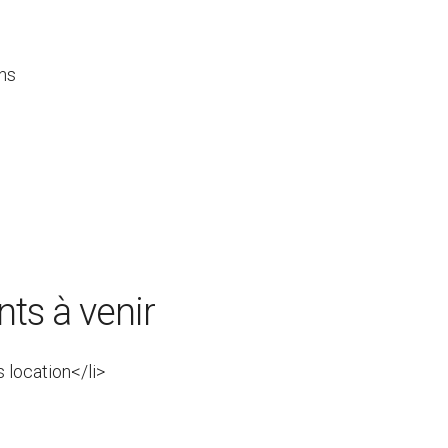
ns
ts à venir
s location</li>