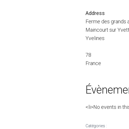
Address
Ferme des grands 
Maincourt sur Yvet
Yvelines
78
France
Évènemen
<li>No events in thi
Catégories :