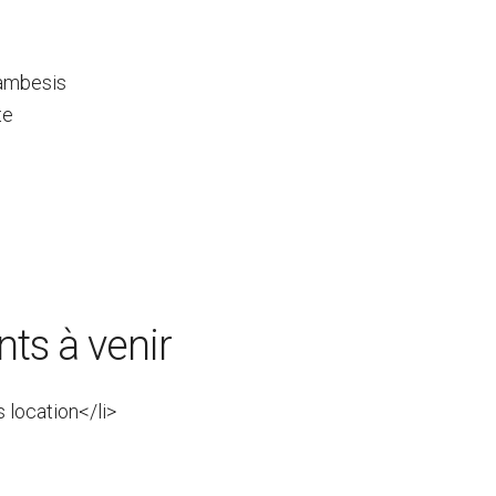
ambesis
te
ts à venir
s location</li>