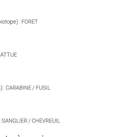
(biotope) : FORET
 BATTUE
s) : CARABINE / FUSIL
) : SANGLIER / CHEVREUIL