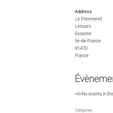
Address
Le Pommeret
Limours
Essonne
Ile-de-France
91470
France
Évènemen
<li>No events in thi
Catégories :