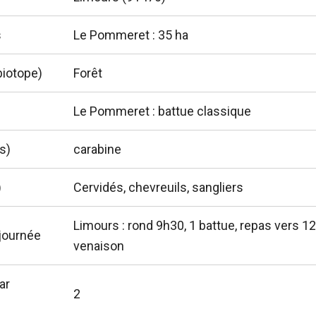
s
Le Pommeret : 35 ha
biotope)
Forêt
Le Pommeret : battue classique
s)
carabine
)
Cervidés, chevreuils, sangliers
Limours : rond 9h30, 1 battue, repas vers 12
journée
venaison
ar
2