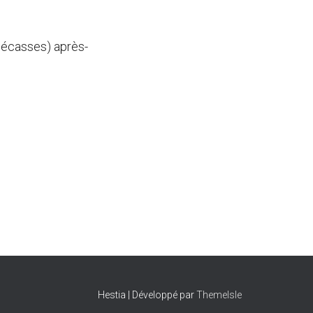
 bécasses) après-
Hestia | Développé par
ThemeIsle