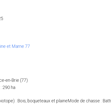
25
eine et Marne 77
ce-en-Brie (77)
: 290 ha
(biotope) : Bois, boqueteaux et plaineMode de chasse : Bat