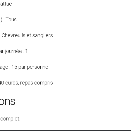
attue
) : Tous
: Chevreuils et sangliers.
r journée : 1
rage : 15 par personne
 40 euros, repas compris
ions
 complet.