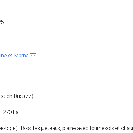
25
eine et Marne 77
ce-en-Brie (77)
: 270 ha
(biotope) : Bois, boqueteaux, plaine avec tournesols et cha