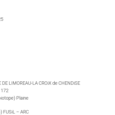
25
u
ME DE LIMOREAU-LA CROiX de CHENDiSE
 172
biotope) Plaine
s) FUSiL – ARC