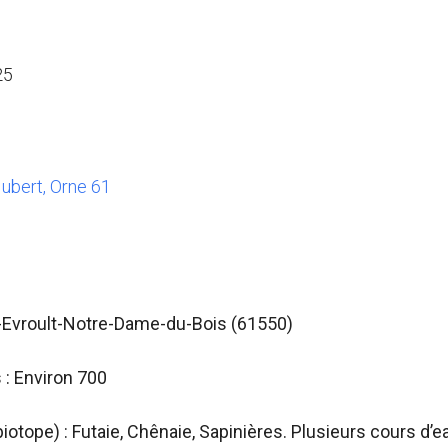
25
ubert, Orne 61
t-Evroult-Notre-Dame-du-Bois (
61550)
: Environ 700
(biotope) : Futaie, Chênaie, Sapinières. Plusieurs cours d’e