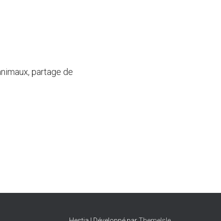
animaux, partage de
Hestia | Développé par
ThemeIsle