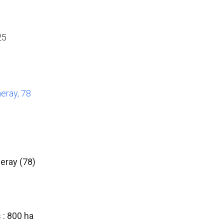
25
ray, 78
eray (78)
: 800 ha