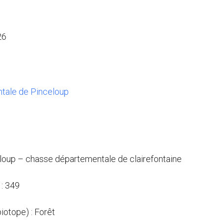
26
tale de Pinceloup
eloup – chasse départementale de clairefontaine
: 349
biotope) : Forêt