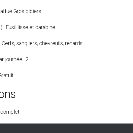
attue Gros gibiers
 : Fusil lisse et carabine
: Cerfs, sangliers, chevreuils, renards
r journée : 2
Gratuit
ions
 complet.