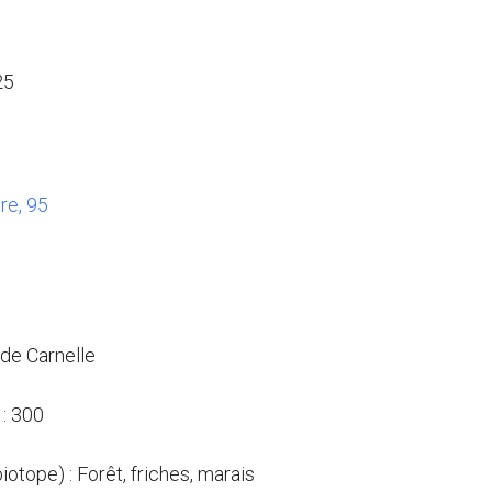
25
re, 95
 de Carnelle
: 300
biotope) : Forêt, friches, marais