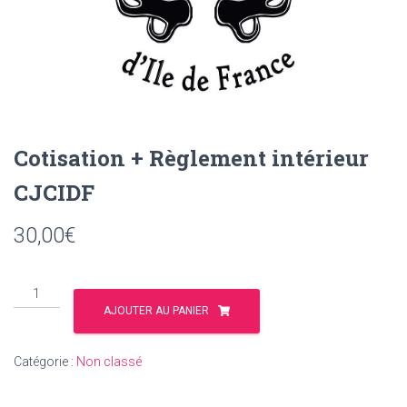
Cotisation + Règlement intérieur
CJCIDF
30,00
€
quantité
de
AJOUTER AU PANIER
Cotisation
+
Catégorie :
Non classé
Règlement
intérieur