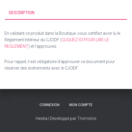
CJCIDF
DESCRIPTION
En validant ce produit dans la Boutique, vous certifiez avoir lu le
Règlement Intérieur du CJCIDF (
CLIQUEZ ICI POUR LIRE LE
REGLEMENT
) et l’approuvez.
Pour rappel, il est obligatoire d’approuver ce document pour
réserver des événements avec le CJCIDF.
CONNEXION
MON COMPTE
Hestia | Développé par
ThemeIsle