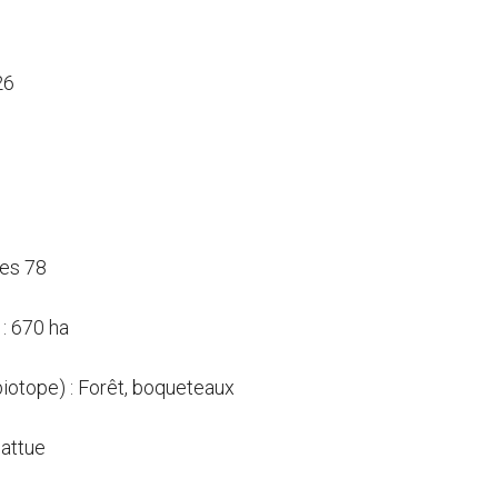
26
pes 78
: 670 ha
biotope) : Forêt, boqueteaux
attue