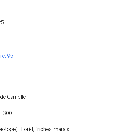
25
re, 95
 de Carnelle
: 300
biotope) : Forêt, friches, marais