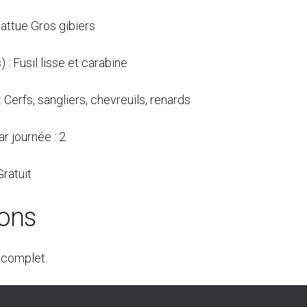
attue Gros gibiers
 : Fusil lisse et carabine
: Cerfs, sangliers, chevreuils, renards
r journée : 2
Gratuit
ions
 complet.