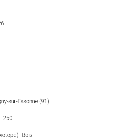
26
igny-sur-Essonne (91)
: 250
biotope) : Bois