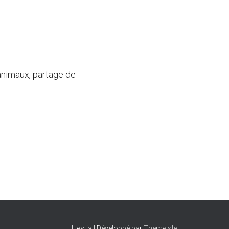
animaux, partage de
Hestia | Développé par
ThemeIsle