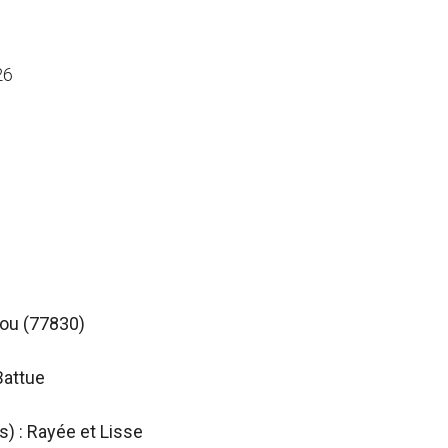
26
fou (77830)
Battue
s) : Rayée et Lisse