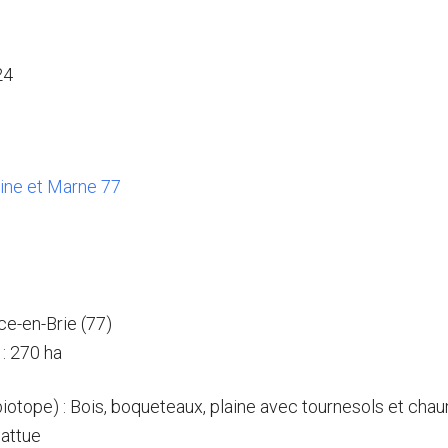
24
eine et Marne 77
ce-en-Brie (77)
: 270 ha
(biotope) : Bois, boqueteaux, plaine avec tournesols et cha
attue