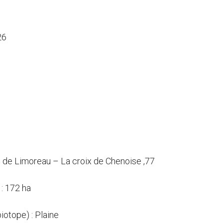
26
u
e de Limoreau – La croix de Chenoise ,77
: 172 ha
biotope) : Plaine