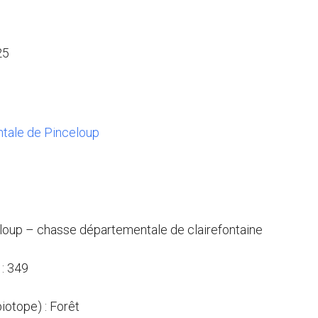
25
tale de Pinceloup
eloup – chasse départementale de clairefontaine
: 349
biotope) : Forêt