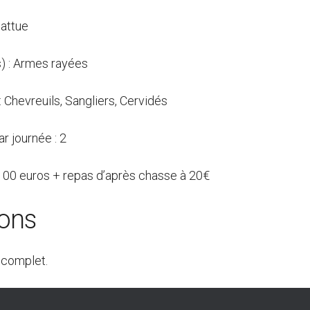
attue
) : Armes rayées
: Chevreuils, Sangliers, Cervidés
r journée : 2
: 100 euros + repas d’après chasse à 20€
ions
 complet.