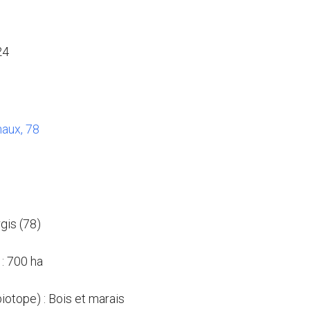
24
aux, 78
rgis (78)
: 700 ha
biotope) : Bois et marais